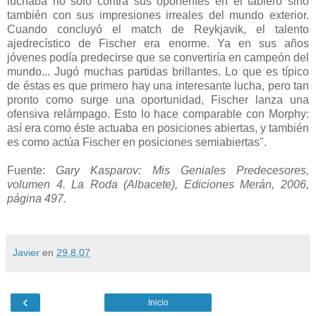
luchaba no sólo contra sus oponentes en el tablero sino
también con sus impresiones irreales del mundo exterior.
Cuando concluyó el match de Reykjavik, el talento
ajedrecístico de Fischer era enorme. Ya en sus años
jóvenes podía predecirse que se convertiría en campeón del
mundo... Jugó muchas partidas brillantes. Lo que es típico
de éstas es que primero hay una interesante lucha, pero tan
pronto como surge una oportunidad, Fischer lanza una
ofensiva relámpago. Esto lo hace comparable con Morphy:
así era como éste actuaba en posiciones abiertas, y también
es como actúa Fischer en posiciones semiabiertas".
Fuente:
Gary Kasparov: Mis Geniales Predecesores,
volumen 4. La Roda (Albacete), Ediciones Merán, 2006,
página 497.
Javier
en
29.8.07
‹
Inicio